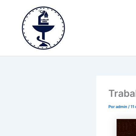
Ir
para
o
conteúdo
Traba
Por
admin
/
11