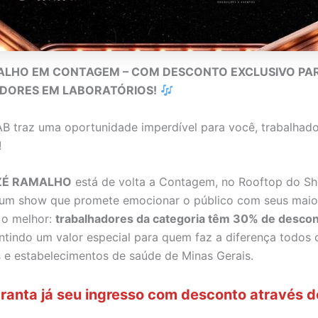
ALHO EM CONTAGEM – COM DESCONTO EXCLUSIVO PA
DORES EM LABORATÓRIOS!
 traz uma oportunidade imperdível para você, trabalhad
!
ZÉ RAMALHO
está de volta a Contagem, no Rooftop do S
 um show que promete emocionar o público com seus maio
 o melhor:
trabalhadores da categoria têm 30% de descon
antindo um valor especial para quem faz a diferença todos 
s e estabelecimentos de saúde de Minas Gerais.
ranta já seu ingresso com desconto através do