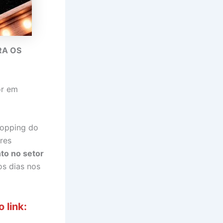
RA OS
or em
hopping do
res
to no setor
os dias nos
 link: