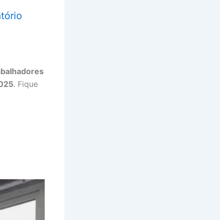
tório
abalhadores
2025
. Fique