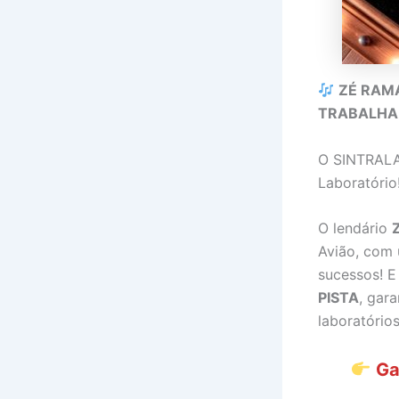
ZÉ RAM
TRABALHA
O SINTRALAB
Laboratório
O lendário
Avião, com
sucessos! E
PISTA
, gar
laboratório
Ga