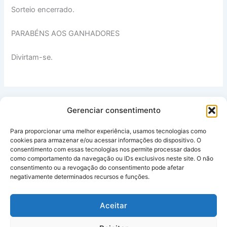
Sorteio encerrado.
PARABÉNS AOS GANHADORES
Divirtam-se.
PREVIOUS
NEXT
Gerenciar consentimento
Para proporcionar uma melhor experiência, usamos tecnologias como
cookies para armazenar e/ou acessar informações do dispositivo. O
consentimento com essas tecnologias nos permite processar dados
© 2026
SINTRALAB/MG
– Sindicato dos Empregados e Técnicos
como comportamento da navegação ou IDs exclusivos neste site. O não
em Laboratório, Banco de Sangue e Análises Clínicas no Estado
consentimento ou a revogação do consentimento pode afetar
negativamente determinados recursos e funções.
de Minas Gerais.
Avenida Raja Gabaglia, 2280, sala 603 – Bairro Estoril – Belo
Horizonte/MG | (31) 2103-9200
Aceitar
Desenvolvimento e tecnologia: CGA Sistemas, Consultoria e