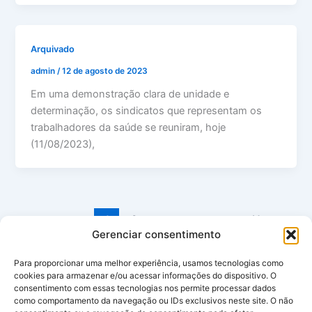
Arquivado
admin
/
12 de agosto de 2023
Em uma demonstração clara de unidade e
determinação, os sindicatos que representam os
trabalhadores da saúde se reuniram, hoje
(11/08/2023),
1
2
Next
→
Gerenciar consentimento
Para proporcionar uma melhor experiência, usamos tecnologias como
cookies para armazenar e/ou acessar informações do dispositivo. O
consentimento com essas tecnologias nos permite processar dados
© 2026
SINTRALAB/MG
– Sindicato dos Empregados e Técnicos
como comportamento da navegação ou IDs exclusivos neste site. O não