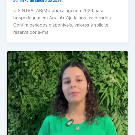
admin
/
7 de janeiro de 2026
O SINTRALAB/MG abre a agenda 2026 para
hospedagem em Arraial d’Ajuda aos associados.
Confira períodos disponíveis, valores e solicite
reserva por e-mail.